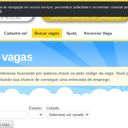
a de navegação em nossos serviços, personalizar publicidade e recomendar conteúdo pers
os
.
Cadastre-se!
Buscar vagas
Ajuda
Anunciar Vaga
 vagas
nteresse buscando por palavra-chave ou pelo código da vaga. Você p
ntando sua chance de conseguir uma entrevista de emprego.
Estado:
Cidade:
a vaga