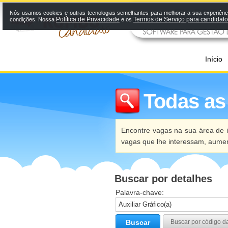
Nós usamos cookies e outras tecnologias semelhantes para melhorar a sua experiênci
Política de Privacidade
Termos de Serviço para candidat
condições. Nossa
e os
Início
Todas as
Encontre vagas na sua área de i
vagas que lhe interessam, aume
Buscar por detalhes
Palavra-chave:
Buscar
Buscar por código d