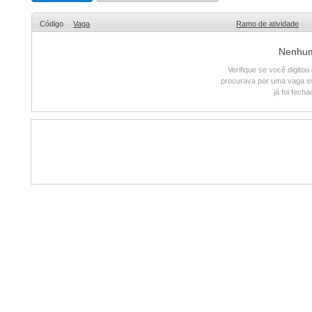
Código
Vaga
Ramo de atividade
Nenhum 
Verifique se você digito
procurava por uma vaga e
já foi fech