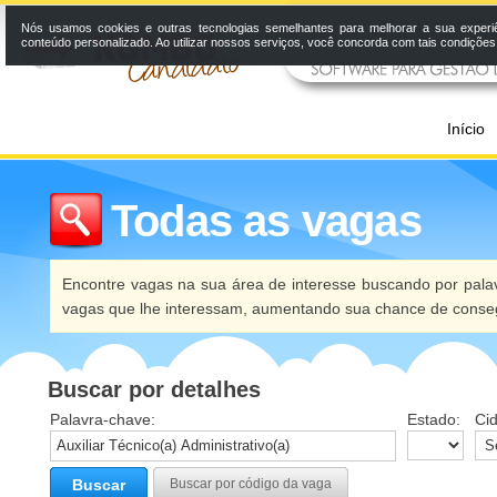
Nós usamos cookies e outras tecnologias semelhantes para melhorar a sua experi
conteúdo personalizado. Ao utilizar nossos serviços, você concorda com tais condiçõe
Início
Todas as vagas
Encontre vagas na sua área de interesse buscando por palav
vagas que lhe interessam, aumentando sua chance de conseg
Buscar por detalhes
Palavra-chave:
Estado:
Ci
Buscar
Buscar por código da vaga