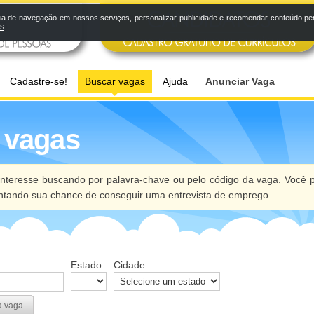
a de navegação em nossos serviços, personalizar publicidade e recomendar conteúdo pers
os
.
Cadastre-se!
Buscar vagas
Ajuda
Anunciar Vaga
 vagas
nteresse buscando por palavra-chave ou pelo código da vaga. Você p
ntando sua chance de conseguir uma entrevista de emprego.
Estado:
Cidade:
a vaga