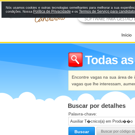
Nós usamos cookies e outras tecnologias semelhantes para melhorar a sua experiênci
Política de Privacidade
Termos de Serviço para candidat
condições. Nossa
e os
Início
Todas as
Encontre vagas na sua área de i
vagas que lhe interessam, aume
Buscar por detalhes
Palavra-chave:
Buscar
Buscar por código d