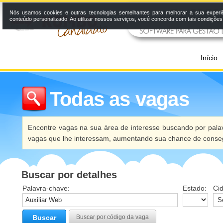
Nós usamos cookies e outras tecnologias semelhantes para melhorar a sua experi
conteúdo personalizado. Ao utilizar nossos serviços, você concorda com tais condiçõe
Início
Todas as vagas
Encontre vagas na sua área de interesse buscando por palav
vagas que lhe interessam, aumentando sua chance de conseg
Buscar por detalhes
Palavra-chave:
Estado:
Ci
Buscar
Buscar por código da vaga