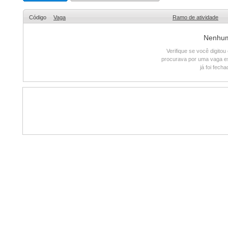
Código
Vaga
Ramo de atividade
Nenhum 
Verifique se você digito
procurava por uma vaga e
já foi fech