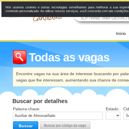
Nós usamos cookies e outras tecnologias semelhantes para melhorar a sua experi
conteúdo personalizado. Ao utilizar nossos serviços, você concorda com tais condiçõe
Início
Todas as vagas
Encontre vagas na sua área de interesse buscando por palav
vagas que lhe interessam, aumentando sua chance de conseg
Buscar por detalhes
Palavra-chave:
Estado:
Ci
Buscar
Buscar por código da vaga