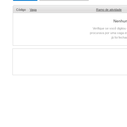
Código
Vaga
Ramo de atividade
Nenhum 
Verifique se você digito
procurava por uma vaga e
já foi fech