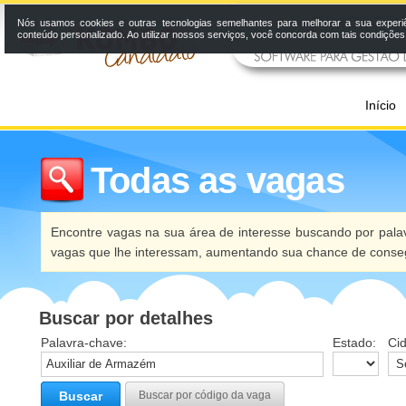
Nós usamos cookies e outras tecnologias semelhantes para melhorar a sua experi
conteúdo personalizado. Ao utilizar nossos serviços, você concorda com tais condiçõe
Início
Todas as vagas
Encontre vagas na sua área de interesse buscando por palav
vagas que lhe interessam, aumentando sua chance de conseg
Buscar por detalhes
Palavra-chave:
Estado:
Ci
Buscar
Buscar por código da vaga