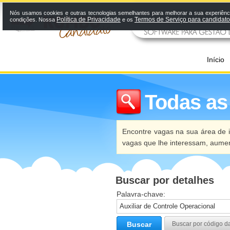
Nós usamos cookies e outras tecnologias semelhantes para melhorar a sua experiênci
Política de Privacidade
Termos de Serviço para candidat
condições. Nossa
e os
Início
Todas as
Encontre vagas na sua área de i
vagas que lhe interessam, aume
Buscar por detalhes
Palavra-chave:
Buscar
Buscar por código d