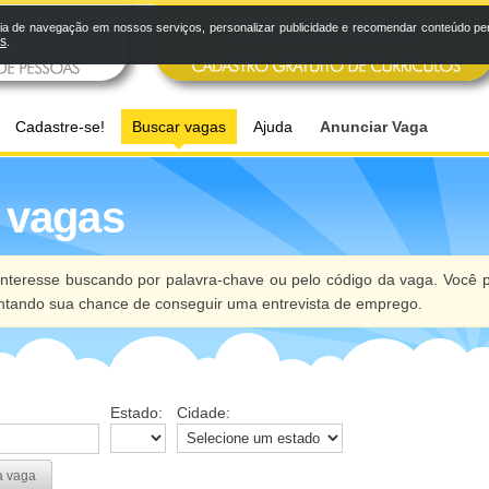
a de navegação em nossos serviços, personalizar publicidade e recomendar conteúdo pers
os
.
Cadastre-se!
Buscar vagas
Ajuda
Anunciar Vaga
 vagas
nteresse buscando por palavra-chave ou pelo código da vaga. Você p
ntando sua chance de conseguir uma entrevista de emprego.
Estado:
Cidade:
a vaga