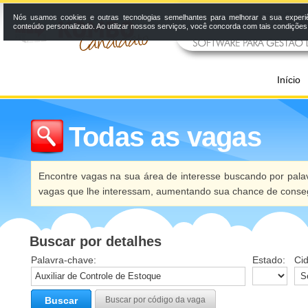
Nós usamos cookies e outras tecnologias semelhantes para melhorar a sua experi
conteúdo personalizado. Ao utilizar nossos serviços, você concorda com tais condiçõe
Início
Todas as vagas
Encontre vagas na sua área de interesse buscando por palav
vagas que lhe interessam, aumentando sua chance de conseg
Buscar por detalhes
Palavra-chave:
Estado:
Ci
Buscar
Buscar por código da vaga