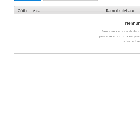
Código
Vaga
Ramo de atividade
Nenhum 
Verifique se você digito
procurava por uma vaga e
já foi fech