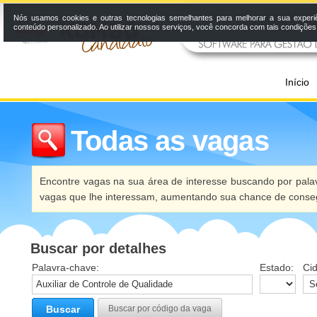
Nós usamos cookies e outras tecnologias semelhantes para melhorar a sua experi
conteúdo personalizado. Ao utilizar nossos serviços, você concorda com tais condiçõe
Início
Todas as vagas
Encontre vagas na sua área de interesse buscando por palav
vagas que lhe interessam, aumentando sua chance de conseg
Buscar por detalhes
Palavra-chave:
Estado:
Ci
Buscar
Buscar por código da vaga