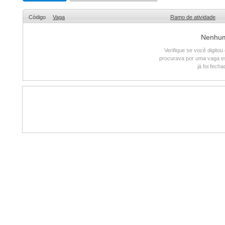
Código
Vaga
Ramo de atividade
Nenhum 
Verifique se você digito
procurava por uma vaga e
já foi fech