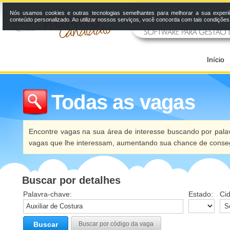
Nós usamos cookies e outras tecnologias semelhantes para melhorar a sua experi
conteúdo personalizado. Ao utilizar nossos serviços, você concorda com tais condiçõe
Início
Todas as vagas
Encontre vagas na sua área de interesse buscando por palav
vagas que lhe interessam, aumentando sua chance de conseg
Buscar por detalhes
Palavra-chave:
Estado:
Ci
Buscar
Buscar por código da vaga