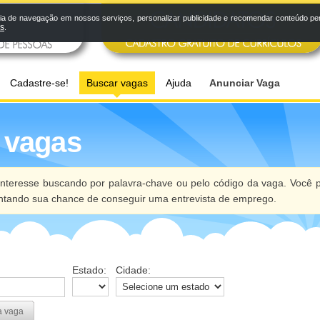
a de navegação em nossos serviços, personalizar publicidade e recomendar conteúdo pers
os
.
Cadastre-se!
Buscar vagas
Ajuda
Anunciar Vaga
 vagas
nteresse buscando por palavra-chave ou pelo código da vaga. Você p
ntando sua chance de conseguir uma entrevista de emprego.
Estado:
Cidade:
a vaga