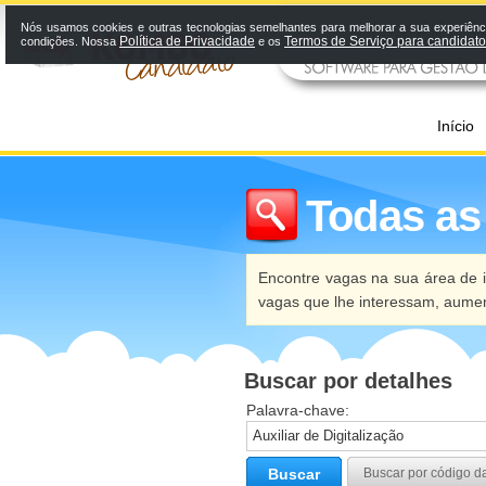
Nós usamos cookies e outras tecnologias semelhantes para melhorar a sua experiênci
Política de Privacidade
Termos de Serviço para candidat
condições. Nossa
e os
Início
Todas as
Encontre vagas na sua área de i
vagas que lhe interessam, aume
Buscar por detalhes
Palavra-chave:
Buscar
Buscar por código d