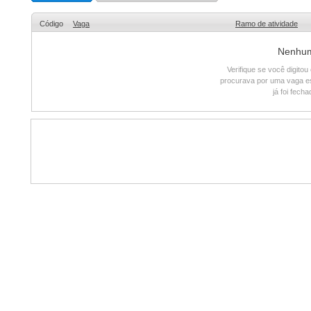
Código
Vaga
Ramo de atividade
Nenhum 
Verifique se você digito
procurava por uma vaga e
já foi fech