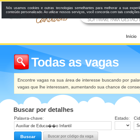
Nós usamos cookies e outras tecnologias semelhantes para melhorar a sua experi
conteúdo personalizado. Ao utilizar nossos serviços, você concorda com tais condiçõe
Início
Todas as vagas
Encontre vagas na sua área de interesse buscando por palav
vagas que lhe interessam, aumentando sua chance de conseg
Buscar por detalhes
Palavra-chave:
Estado:
Ci
Buscar
Buscar por código da vaga