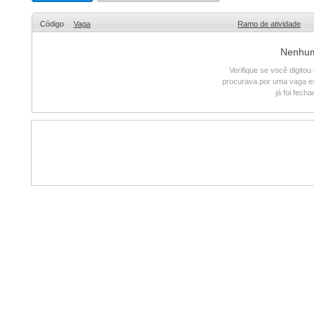
Código
Vaga
Ramo de atividade
Nenhum 
Verifique se você digito
procurava por uma vaga e
já foi fech