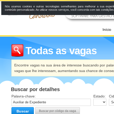
Nós usamos cookies e outras tecnologias semelhantes para melhorar a sua experi
conteúdo personalizado. Ao utilizar nossos serviços, você concorda com tais condiçõe
Início
Todas as vagas
Encontre vagas na sua área de interesse buscando por palav
vagas que lhe interessam, aumentando sua chance de conseg
Buscar por detalhes
Palavra-chave:
Estado:
Ci
Buscar
Buscar por código da vaga