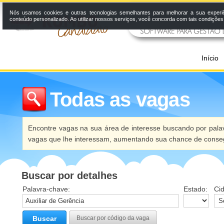
Nós usamos cookies e outras tecnologias semelhantes para melhorar a sua experi
conteúdo personalizado. Ao utilizar nossos serviços, você concorda com tais condiçõe
Início
Todas as vagas
Encontre vagas na sua área de interesse buscando por palav
vagas que lhe interessam, aumentando sua chance de conseg
Buscar por detalhes
Palavra-chave:
Estado:
Ci
Buscar
Buscar por código da vaga