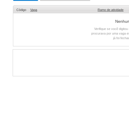
Código
Vaga
Ramo de atividade
Nenhum 
Verifique se você digito
procurava por uma vaga e
já foi fech