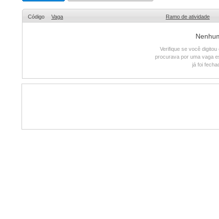
Código
Vaga
Ramo de atividade
Nenhum 
Verifique se você digito
procurava por uma vaga e
já foi fech