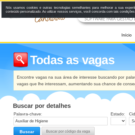
Nós usamos cookies e outras tecnologias semelhantes para melhorar a sua experi
conteúdo personalizado. Ao utilizar nossos serviços, você concorda com tais condiçõe
Início
Todas as vagas
Encontre vagas na sua área de interesse buscando por palav
vagas que lhe interessam, aumentando sua chance de conseg
Buscar por detalhes
Palavra-chave:
Estado:
Ci
Buscar
Buscar por código da vaga