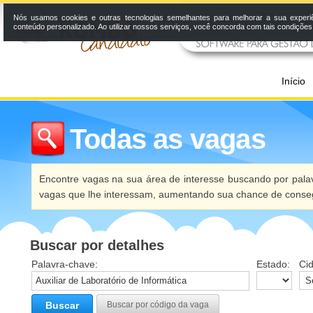
Nós usamos cookies e outras tecnologias semelhantes para melhorar a sua experi
conteúdo personalizado. Ao utilizar nossos serviços, você concorda com tais condiçõe
Início
Todas as vagas
Encontre vagas na sua área de interesse buscando por palav
vagas que lhe interessam, aumentando sua chance de conseg
Buscar por detalhes
Palavra-chave:
Estado:
Ci
Buscar
Buscar por código da vaga