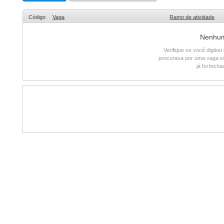
Código
Vaga
Ramo de atividade
Nenhum 
Verifique se você digito
procurava por uma vaga e
já foi fech