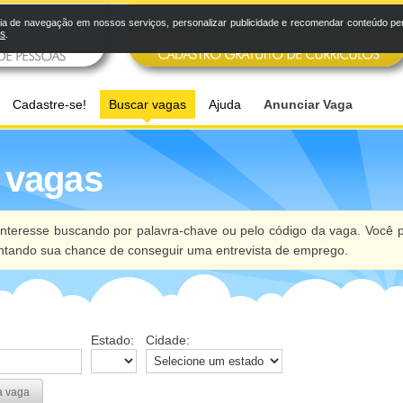
a de navegação em nossos serviços, personalizar publicidade e recomendar conteúdo pers
os
.
Cadastre-se!
Buscar vagas
Ajuda
Anunciar Vaga
 vagas
nteresse buscando por palavra-chave ou pelo código da vaga. Você p
ntando sua chance de conseguir uma entrevista de emprego.
Estado:
Cidade:
a vaga