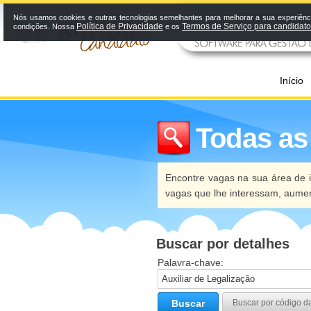
Nós usamos cookies e outras tecnologias semelhantes para melhorar a sua experiênci
Política de Privacidade
Termos de Serviço para candidat
condições. Nossa
e os
Início
Todas as
Encontre vagas na sua área de i
vagas que lhe interessam, aume
Buscar por detalhes
Palavra-chave:
Buscar
Buscar por código d