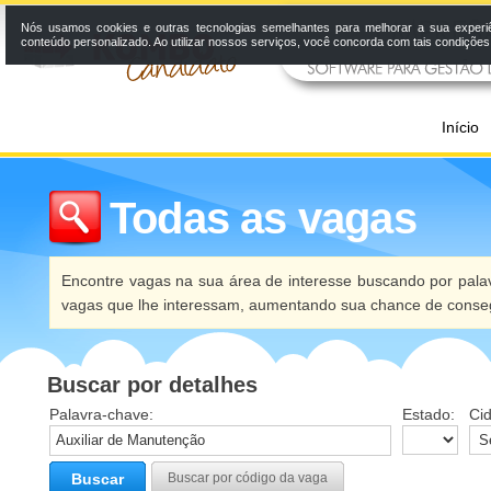
Nós usamos cookies e outras tecnologias semelhantes para melhorar a sua experi
conteúdo personalizado. Ao utilizar nossos serviços, você concorda com tais condiçõe
Início
Todas as vagas
Encontre vagas na sua área de interesse buscando por palav
vagas que lhe interessam, aumentando sua chance de conseg
Buscar por detalhes
Palavra-chave:
Estado:
Ci
Buscar
Buscar por código da vaga