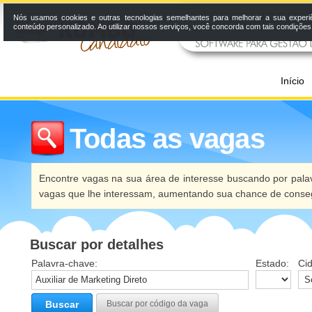
Nós usamos cookies e outras tecnologias semelhantes para melhorar a sua experi
conteúdo personalizado. Ao utilizar nossos serviços, você concorda com tais condiçõe
Início
Todas as vagas
Encontre vagas na sua área de interesse buscando por palav
vagas que lhe interessam, aumentando sua chance de conseg
Buscar por detalhes
Palavra-chave:
Estado:
Ci
Buscar
Buscar por código da vaga