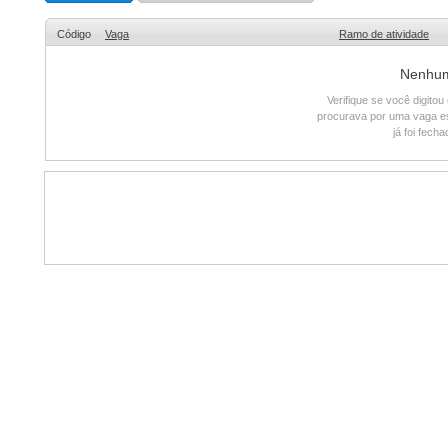
Código
Vaga
Ramo de atividade
Nenhum 
Verifique se você digito
procurava por uma vaga e
já foi fech