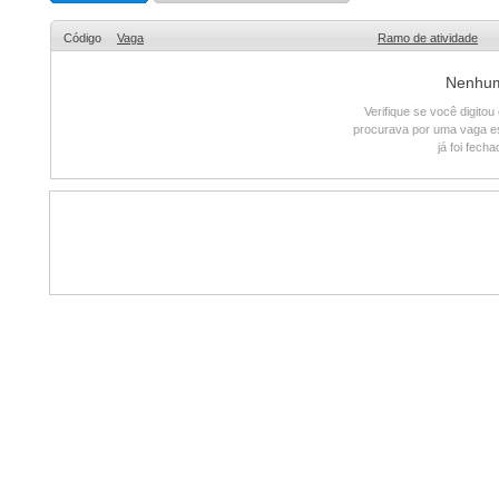
Código
Vaga
Ramo de atividade
Nenhum 
Verifique se você digito
procurava por uma vaga e
já foi fech