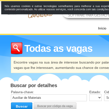
Nós usamos cookies e outras tecnologias semelhantes para melhorar a sua experi
conteúdo personalizado. Ao utilizar nossos serviços, você concorda com tais condiçõe
Início
Todas as vagas
Encontre vagas na sua área de interesse buscando por palav
vagas que lhe interessam, aumentando sua chance de conseg
Buscar por detalhes
Palavra-chave:
Estado:
Ci
Buscar
Buscar por código da vaga