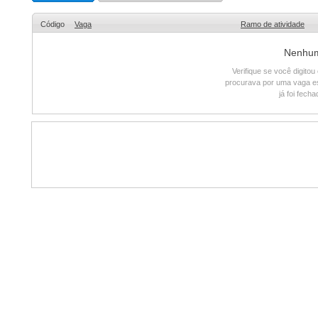
Código
Vaga
Ramo de atividade
Nenhum 
Verifique se você digito
procurava por uma vaga e
já foi fech