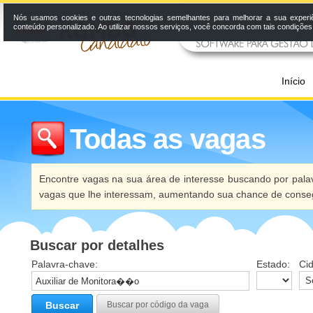
Nós usamos cookies e outras tecnologias semelhantes para melhorar a sua experi
conteúdo personalizado. Ao utilizar nossos serviços, você concorda com tais condiçõe
Início
Todas as vagas
Encontre vagas na sua área de interesse buscando por palav
vagas que lhe interessam, aumentando sua chance de conseg
Buscar por detalhes
Palavra-chave:
Estado:
Ci
Buscar
Buscar por código da vaga