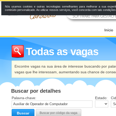
Nós usamos cookies e outras tecnologias semelhantes para melhorar a sua experi
conteúdo personalizado. Ao utilizar nossos serviços, você concorda com tais condiçõe
Início
Todas as vagas
Encontre vagas na sua área de interesse buscando por palav
vagas que lhe interessam, aumentando sua chance de conseg
Buscar por detalhes
Palavra-chave:
Estado:
Ci
Buscar
Buscar por código da vaga