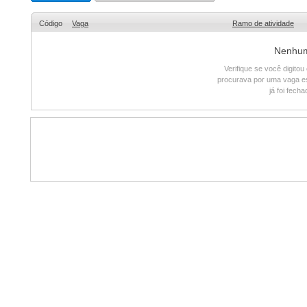
Código
Vaga
Ramo de atividade
Nenhum 
Verifique se você digito
procurava por uma vaga e
já foi fech