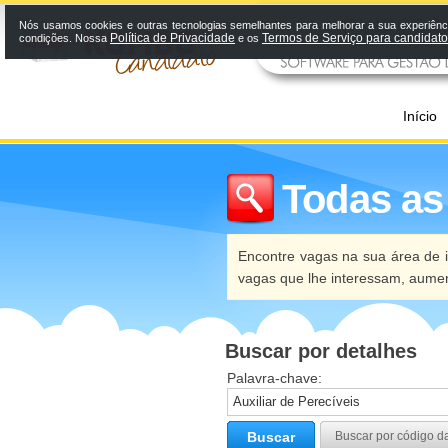
Nós usamos cookies e outras tecnologias semelhantes para melhorar a sua experiênci
Política de Privacidade
Termos de Serviço para candidat
condições. Nossa
e os
Início
Todas as
Encontre vagas na sua área de i
vagas que lhe interessam, aume
Buscar por detalhes
Palavra-chave:
Buscar
Buscar por código d