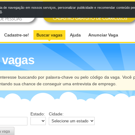
a de navegação em nossos serviços, personalizar publicidade e recomendar conteúdo pers
os
.
Cadastre-se!
Buscar vagas
Ajuda
Anunciar Vaga
 vagas
nteresse buscando por palavra-chave ou pelo código da vaga. Você p
ntando sua chance de conseguir uma entrevista de emprego.
Estado:
Cidade:
a vaga