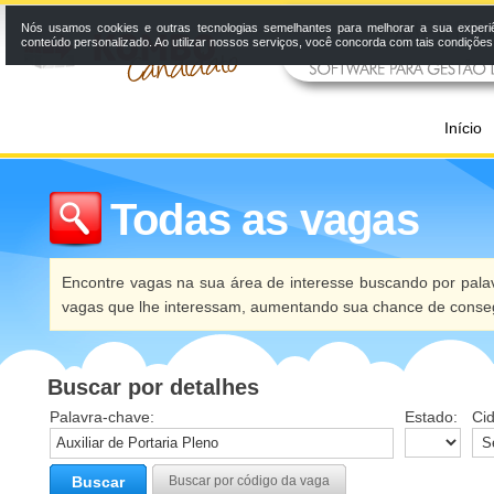
Nós usamos cookies e outras tecnologias semelhantes para melhorar a sua experi
conteúdo personalizado. Ao utilizar nossos serviços, você concorda com tais condiçõe
Início
Todas as vagas
Encontre vagas na sua área de interesse buscando por palav
vagas que lhe interessam, aumentando sua chance de conseg
Buscar por detalhes
Palavra-chave:
Estado:
Ci
Buscar
Buscar por código da vaga