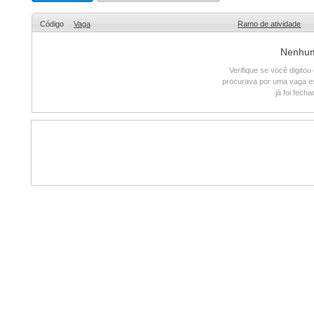
Código
Vaga
Ramo de atividade
Nenhum 
Verifique se você digito
procurava por uma vaga e
já foi fech