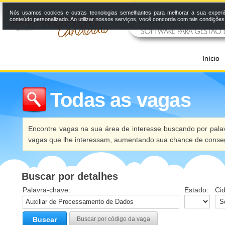
Nós usamos cookies e outras tecnologias semelhantes para melhorar a sua experi
conteúdo personalizado. Ao utilizar nossos serviços, você concorda com tais condiçõe
Início
Todas as vagas
Encontre vagas na sua área de interesse buscando por palav
vagas que lhe interessam, aumentando sua chance de conseg
Buscar por detalhes
Palavra-chave:
Estado:
Ci
Buscar
Buscar por código da vaga