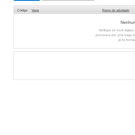
Código
Vaga
Ramo de atividade
Nenhum 
Verifique se você digito
procurava por uma vaga e
já foi fech