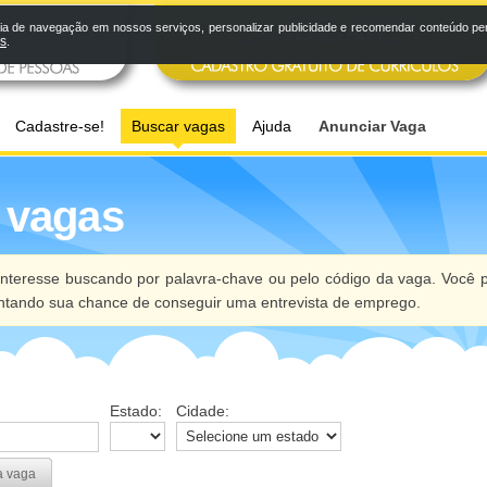
a de navegação em nossos serviços, personalizar publicidade e recomendar conteúdo pers
os
.
Cadastre-se!
Buscar vagas
Ajuda
Anunciar Vaga
 vagas
nteresse buscando por palavra-chave ou pelo código da vaga. Você p
ntando sua chance de conseguir uma entrevista de emprego.
Estado:
Cidade:
a vaga