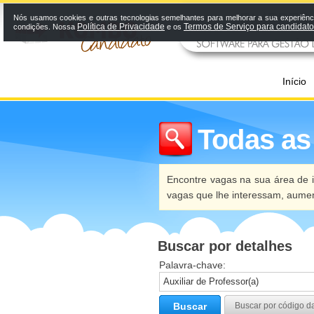
Nós usamos cookies e outras tecnologias semelhantes para melhorar a sua experiênci
Política de Privacidade
Termos de Serviço para candidat
condições. Nossa
e os
Início
Todas as
Encontre vagas na sua área de i
vagas que lhe interessam, aume
Buscar por detalhes
Palavra-chave:
Buscar
Buscar por código d