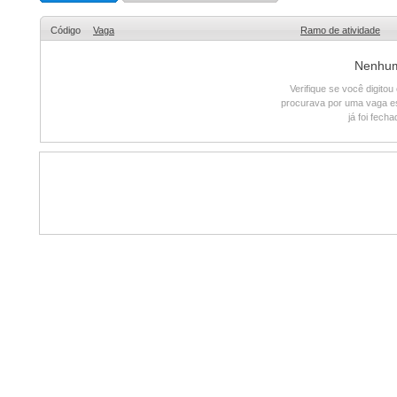
Código
Vaga
Ramo de atividade
Nenhum 
Verifique se você digito
procurava por uma vaga e
já foi fech