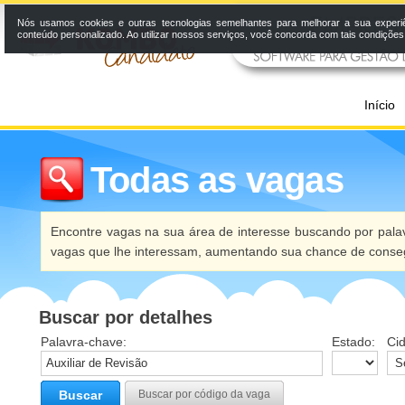
Nós usamos cookies e outras tecnologias semelhantes para melhorar a sua experi
conteúdo personalizado. Ao utilizar nossos serviços, você concorda com tais condiçõe
Início
Todas as vagas
Encontre vagas na sua área de interesse buscando por palav
vagas que lhe interessam, aumentando sua chance de conseg
Buscar por detalhes
Palavra-chave:
Estado:
Ci
Buscar
Buscar por código da vaga