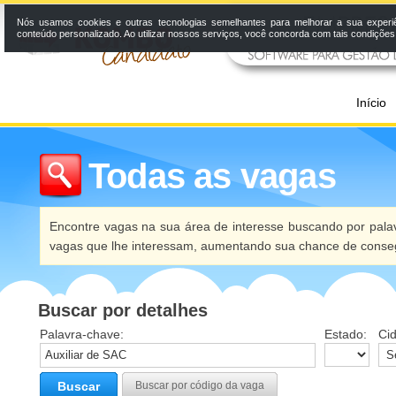
Nós usamos cookies e outras tecnologias semelhantes para melhorar a sua experi
conteúdo personalizado. Ao utilizar nossos serviços, você concorda com tais condiçõe
Início
Todas as vagas
Encontre vagas na sua área de interesse buscando por palav
vagas que lhe interessam, aumentando sua chance de conseg
Buscar por detalhes
Palavra-chave:
Estado:
Ci
Buscar
Buscar por código da vaga