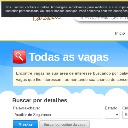
Nós usamos cookies e outras tecnologias semelhantes para melhorar a sua experi
conteúdo personalizado. Ao utilizar nossos serviços, você concorda com tais condiçõe
Início
Todas as vagas
Encontre vagas na sua área de interesse buscando por palav
vagas que lhe interessam, aumentando sua chance de conseg
Buscar por detalhes
Palavra-chave:
Estado:
Ci
Buscar
Buscar por código da vaga