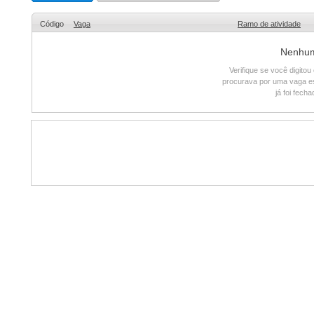
Código
Vaga
Ramo de atividade
Nenhum 
Verifique se você digito
procurava por uma vaga e
já foi fech