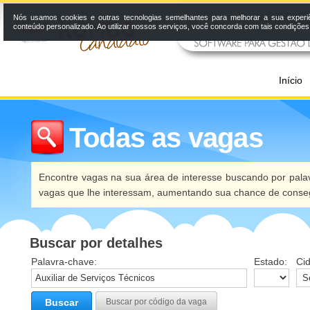
Nós usamos cookies e outras tecnologias semelhantes para melhorar a sua experi
conteúdo personalizado. Ao utilizar nossos serviços, você concorda com tais condiçõe
Início
Todas as vagas
Encontre vagas na sua área de interesse buscando por palav
vagas que lhe interessam, aumentando sua chance de conseg
Buscar por detalhes
Palavra-chave:
Estado:
Ci
Buscar
Buscar por código da vaga