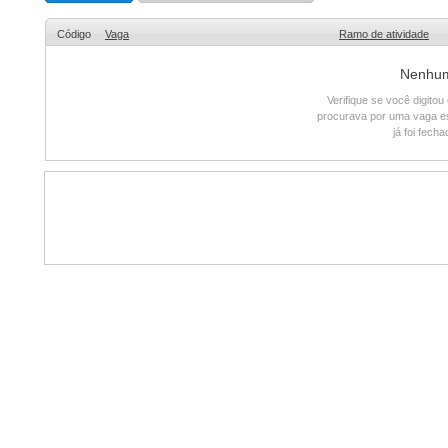
Código
Vaga
Ramo de atividade
Nenhum 
Verifique se você digito
procurava por uma vaga e
já foi fech