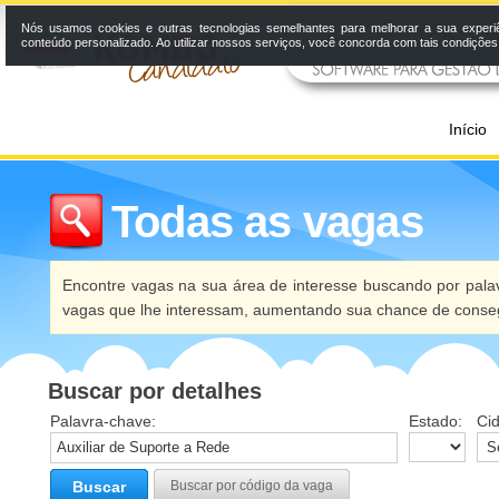
Nós usamos cookies e outras tecnologias semelhantes para melhorar a sua experi
conteúdo personalizado. Ao utilizar nossos serviços, você concorda com tais condiçõe
Início
Todas as vagas
Encontre vagas na sua área de interesse buscando por palav
vagas que lhe interessam, aumentando sua chance de conseg
Buscar por detalhes
Palavra-chave:
Estado:
Ci
Buscar
Buscar por código da vaga