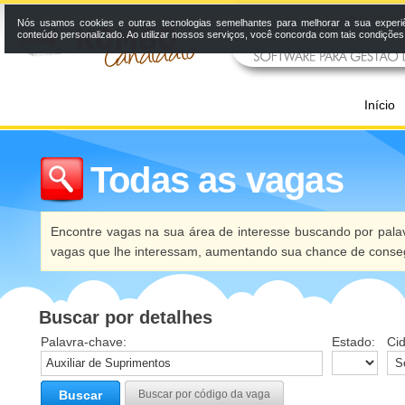
Nós usamos cookies e outras tecnologias semelhantes para melhorar a sua experi
conteúdo personalizado. Ao utilizar nossos serviços, você concorda com tais condiçõe
Início
Todas as vagas
Encontre vagas na sua área de interesse buscando por palav
vagas que lhe interessam, aumentando sua chance de conseg
Buscar por detalhes
Palavra-chave:
Estado:
Ci
Buscar
Buscar por código da vaga