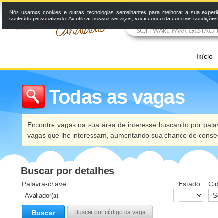
Nós usamos cookies e outras tecnologias semelhantes para melhorar a sua experi
conteúdo personalizado. Ao utilizar nossos serviços, você concorda com tais condiçõe
Início
Todas as vagas
Encontre vagas na sua área de interesse buscando por palav
vagas que lhe interessam, aumentando sua chance de conseg
Buscar por detalhes
Palavra-chave:
Estado:
Ci
Buscar
Buscar por código da vaga