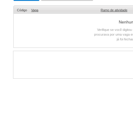
Código
Vaga
Ramo de atividade
Nenhum 
Verifique se você digito
procurava por uma vaga e
já foi fech