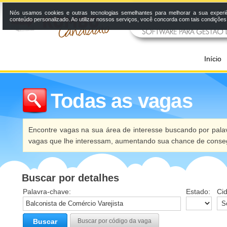
Nós usamos cookies e outras tecnologias semelhantes para melhorar a sua experi
conteúdo personalizado. Ao utilizar nossos serviços, você concorda com tais condiçõe
Início
Todas as vagas
Encontre vagas na sua área de interesse buscando por palav
vagas que lhe interessam, aumentando sua chance de conseg
Buscar por detalhes
Palavra-chave:
Estado:
Ci
Buscar
Buscar por código da vaga