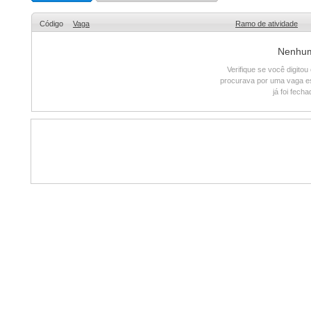
Código
Vaga
Ramo de atividade
Nenhum 
Verifique se você digito
procurava por uma vaga e
já foi fech