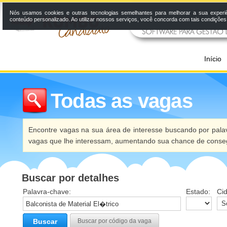
Nós usamos cookies e outras tecnologias semelhantes para melhorar a sua experi
conteúdo personalizado. Ao utilizar nossos serviços, você concorda com tais condiçõe
Início
Todas as vagas
Encontre vagas na sua área de interesse buscando por palav
vagas que lhe interessam, aumentando sua chance de conseg
Buscar por detalhes
Palavra-chave:
Estado:
Ci
Buscar
Buscar por código da vaga