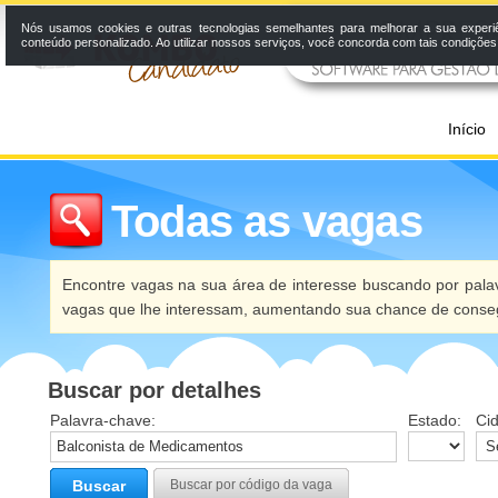
Nós usamos cookies e outras tecnologias semelhantes para melhorar a sua experi
conteúdo personalizado. Ao utilizar nossos serviços, você concorda com tais condiçõe
Início
Todas as vagas
Encontre vagas na sua área de interesse buscando por palav
vagas que lhe interessam, aumentando sua chance de conseg
Buscar por detalhes
Palavra-chave:
Estado:
Ci
Buscar
Buscar por código da vaga