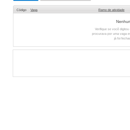
Código
Vaga
Ramo de atividade
Nenhum 
Verifique se você digito
procurava por uma vaga e
já foi fech