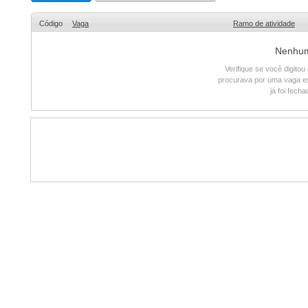
Código
Vaga
Ramo de atividade
Nenhum 
Verifique se você digito
procurava por uma vaga e
já foi fech