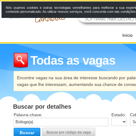
Nós usamos cookies e outras tecnologias semelhantes para melhorar a sua experi
conteúdo personalizado. Ao utilizar nossos serviços, você concorda com tais condiçõe
Início
Todas as vagas
Encontre vagas na sua área de interesse buscando por palav
vagas que lhe interessam, aumentando sua chance de conseg
Buscar por detalhes
Palavra-chave:
Estado:
Ci
Buscar
Buscar por código da vaga