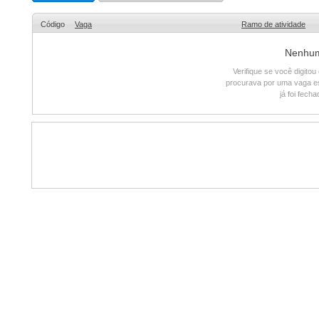
Código
Vaga
Ramo de atividade
Nenhum 
Verifique se você digito
procurava por uma vaga e
já foi fech