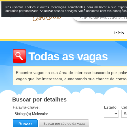
Nós usamos cookies e outras tecnologias semelhantes para melhorar a sua experi
conteúdo personalizado. Ao utilizar nossos serviços, você concorda com tais condiçõe
Início
Todas as vagas
Encontre vagas na sua área de interesse buscando por palav
vagas que lhe interessam, aumentando sua chance de conseg
Buscar por detalhes
Palavra-chave:
Estado:
Ci
Buscar
Buscar por código da vaga