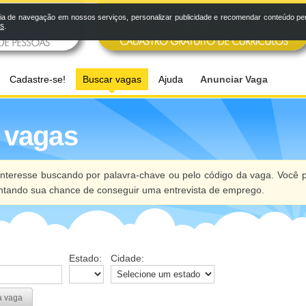
a de navegação em nossos serviços, personalizar publicidade e recomendar conteúdo pers
os
.
Cadastre-se!
Buscar vagas
Ajuda
Anunciar Vaga
 vagas
nteresse buscando por palavra-chave ou pelo código da vaga. Você p
ntando sua chance de conseguir uma entrevista de emprego.
Estado:
Cidade:
a vaga