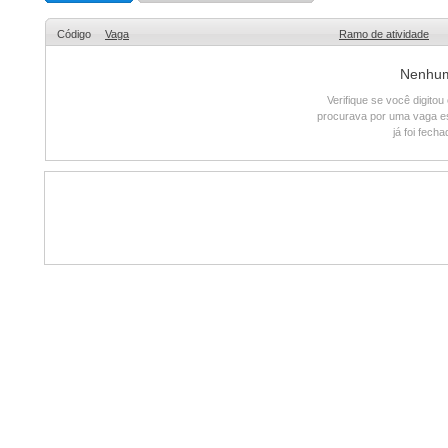
Código
Vaga
Ramo de atividade
Nenhum 
Verifique se você digito
procurava por uma vaga e
já foi fech