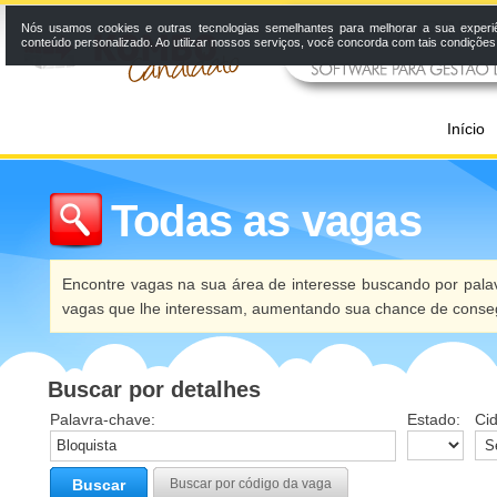
Nós usamos cookies e outras tecnologias semelhantes para melhorar a sua experi
conteúdo personalizado. Ao utilizar nossos serviços, você concorda com tais condiçõe
Início
Todas as vagas
Encontre vagas na sua área de interesse buscando por palav
vagas que lhe interessam, aumentando sua chance de conseg
Buscar por detalhes
Palavra-chave:
Estado:
Ci
Buscar
Buscar por código da vaga