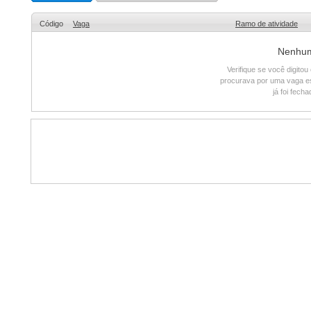
Código
Vaga
Ramo de atividade
Nenhum 
Verifique se você digito
procurava por uma vaga e
já foi fech