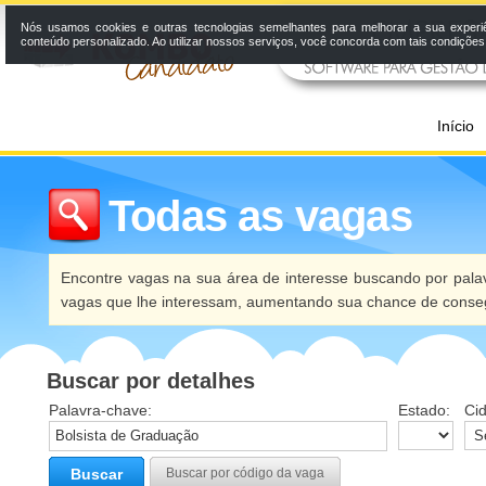
Nós usamos cookies e outras tecnologias semelhantes para melhorar a sua experi
conteúdo personalizado. Ao utilizar nossos serviços, você concorda com tais condiçõe
Início
Todas as vagas
Encontre vagas na sua área de interesse buscando por palav
vagas que lhe interessam, aumentando sua chance de conseg
Buscar por detalhes
Palavra-chave:
Estado:
Ci
Buscar
Buscar por código da vaga