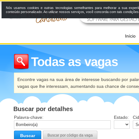
Nós usamos cookies e outras tecnologias semelhantes para melhorar a sua experi
conteúdo personalizado. Ao utilizar nossos serviços, você concorda com tais condiçõe
Início
Todas as vagas
Encontre vagas na sua área de interesse buscando por palav
vagas que lhe interessam, aumentando sua chance de conseg
Buscar por detalhes
Palavra-chave:
Estado:
Ci
Buscar
Buscar por código da vaga