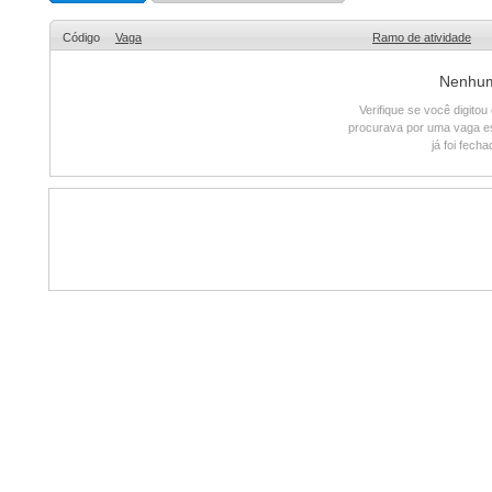
Código
Vaga
Ramo de atividade
Nenhum 
Verifique se você digito
procurava por uma vaga e
já foi fech