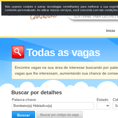
Nós usamos cookies e outras tecnologias semelhantes para melhorar a sua experi
conteúdo personalizado. Ao utilizar nossos serviços, você concorda com tais condiçõe
Início
Todas as vagas
Encontre vagas na sua área de interesse buscando por palav
vagas que lhe interessam, aumentando sua chance de conseg
Buscar por detalhes
Palavra-chave:
Estado:
Ci
Buscar
Buscar por código da vaga