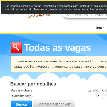
Nós usamos cookies e outras tecnologias semelhantes para melhorar a sua experi
conteúdo personalizado. Ao utilizar nossos serviços, você concorda com tais condiçõe
Início
Todas as vagas
Encontre vagas na sua área de interesse buscando por palav
vagas que lhe interessam, aumentando sua chance de conseg
Buscar por detalhes
Palavra-chave:
Estado:
Ci
Buscar
Buscar por código da vaga