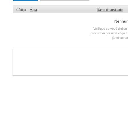
Código
Vaga
Ramo de atividade
Nenhum 
Verifique se você digito
procurava por uma vaga e
já foi fech