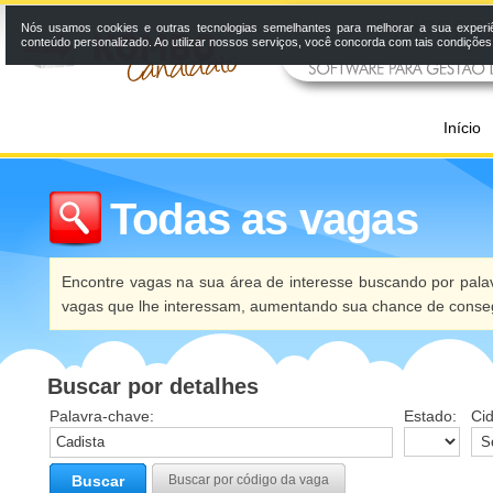
Nós usamos cookies e outras tecnologias semelhantes para melhorar a sua experi
conteúdo personalizado. Ao utilizar nossos serviços, você concorda com tais condiçõe
Início
Todas as vagas
Encontre vagas na sua área de interesse buscando por palav
vagas que lhe interessam, aumentando sua chance de conseg
Buscar por detalhes
Palavra-chave:
Estado:
Ci
Buscar
Buscar por código da vaga