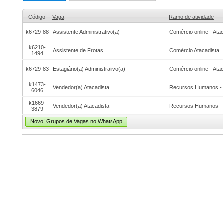
Código
Vaga
Ramo de atividade
k6729-88
Assistente Administrativo(a)
Comércio online - Atac
k6210-
Assistente de Frotas
Comércio Atacadista
1494
k6729-83
Estagiário(a) Administrativo(a)
Comércio online - Atac
k1473-
Vendedor(a) Atacadista
Recursos Humanos - 
6046
k1669-
Vendedor(a) Atacadista
Recursos Humanos - 
3879
Novo! Grupos de Vagas no WhatsApp