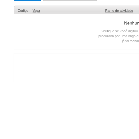
Código
Vaga
Ramo de atividade
Nenhum 
Verifique se você digito
procurava por uma vaga e
já foi fech