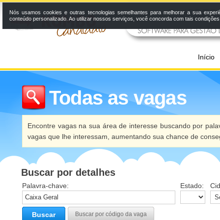
Nós usamos cookies e outras tecnologias semelhantes para melhorar a sua experi
conteúdo personalizado. Ao utilizar nossos serviços, você concorda com tais condiçõe
Início
Todas as vagas
Encontre vagas na sua área de interesse buscando por palav
vagas que lhe interessam, aumentando sua chance de conseg
Buscar por detalhes
Palavra-chave:
Estado:
Ci
Buscar
Buscar por código da vaga