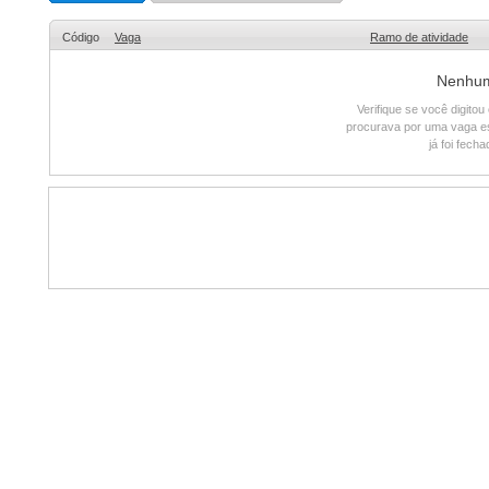
Código
Vaga
Ramo de atividade
Nenhum 
Verifique se você digito
procurava por uma vaga e
já foi fech