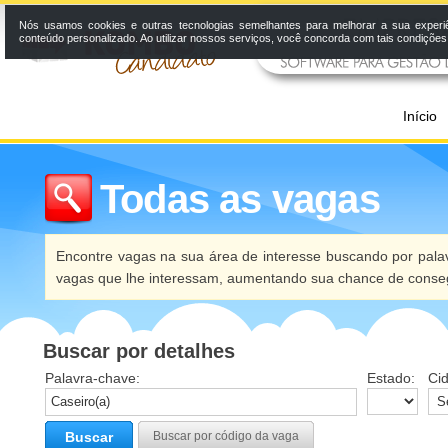
Nós usamos cookies e outras tecnologias semelhantes para melhorar a sua experi
conteúdo personalizado. Ao utilizar nossos serviços, você concorda com tais condiçõe
Início
Todas as vagas
Encontre vagas na sua área de interesse buscando por palav
vagas que lhe interessam, aumentando sua chance de conseg
Buscar por detalhes
Palavra-chave:
Estado:
Ci
Buscar
Buscar por código da vaga