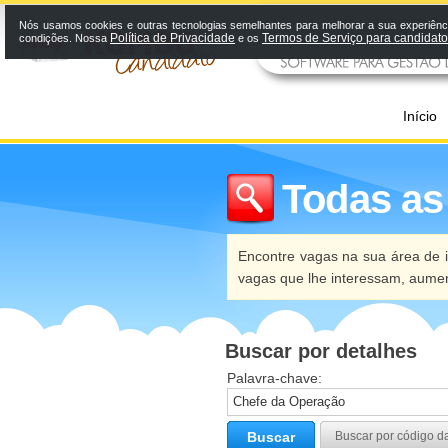
Nós usamos cookies e outras tecnologias semelhantes para melhorar a sua experiênci
Política de Privacidade
Termos de Serviço para candidat
condições. Nossa
e os
Início
Todas as
Encontre vagas na sua área de i
vagas que lhe interessam, aume
Buscar por detalhes
Palavra-chave:
Buscar
Buscar por código d