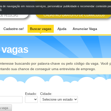
a de navegação em nossos serviços, personalizar publicidade e recomendar conteúdo pers
os
.
Cadastre-se!
Buscar vagas
Ajuda
Anunciar Vaga
 vagas
nteresse buscando por palavra-chave ou pelo código da vaga. Você p
ntando sua chance de conseguir uma entrevista de emprego.
Estado:
Cidade:
a vaga