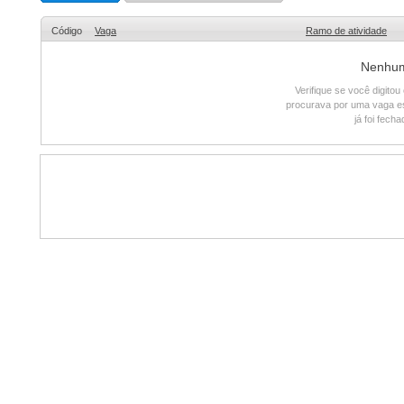
Código
Vaga
Ramo de atividade
Nenhum 
Verifique se você digito
procurava por uma vaga e
já foi fech