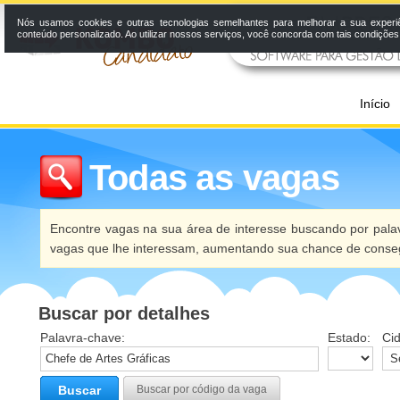
Nós usamos cookies e outras tecnologias semelhantes para melhorar a sua experi
conteúdo personalizado. Ao utilizar nossos serviços, você concorda com tais condiçõe
Início
Todas as vagas
Encontre vagas na sua área de interesse buscando por palav
vagas que lhe interessam, aumentando sua chance de conseg
Buscar por detalhes
Palavra-chave:
Estado:
Ci
Buscar
Buscar por código da vaga