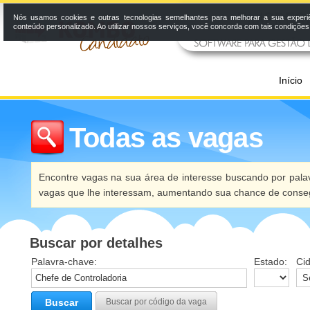
Nós usamos cookies e outras tecnologias semelhantes para melhorar a sua experi
conteúdo personalizado. Ao utilizar nossos serviços, você concorda com tais condiçõe
Início
Todas as vagas
Encontre vagas na sua área de interesse buscando por palav
vagas que lhe interessam, aumentando sua chance de conseg
Buscar por detalhes
Palavra-chave:
Estado:
Ci
Buscar
Buscar por código da vaga