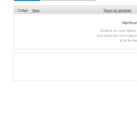
Código
Vaga
Ramo de atividade
Nenhum 
Verifique se você digito
procurava por uma vaga e
já foi fech